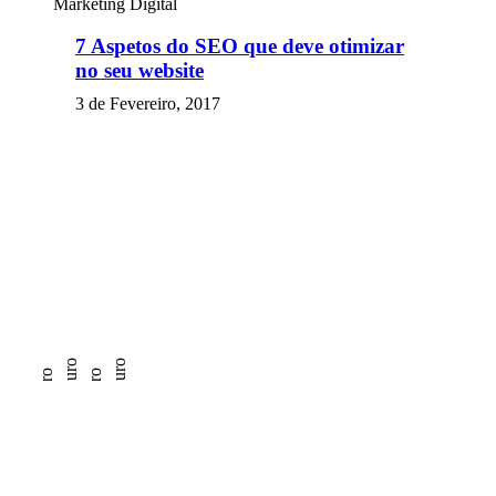
Marketing Digital
7 Aspetos do SEO que deve otimizar
no seu website
3 de Fevereiro, 2017
Escuro
Escuro
Claro
Claro
Marketing Digital
eBook – O que é a Geração de Leads?