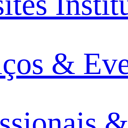
ites Instit
iços & Ev
issionais &