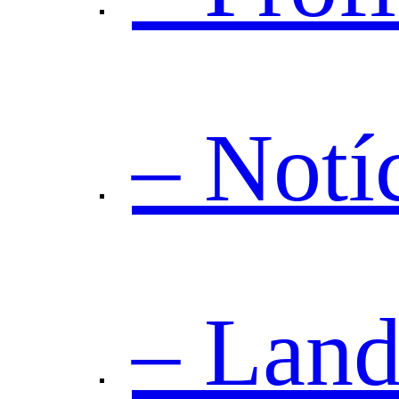
– Notí
– Land