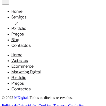
Home
Serviços
Portfolio
Preços
Blog
Contactos
Home
Websites
Ecommerce
Marketing Digital
Portfolio
Preços
Contactos
© 2022
MDigital
. Todos os direitos reservados.
Política de Privacidade
|
Cookies
|
Termos e Condições