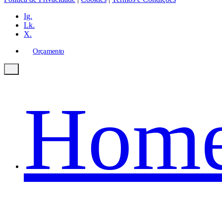
Ig.
Lk.
X.
Orçamento
Hom