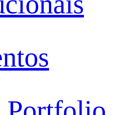
ucionais
entos
 Portfolio