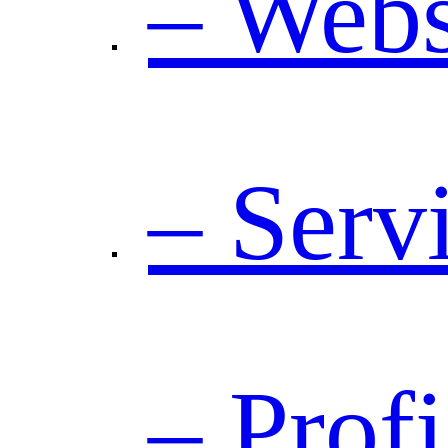
– Webs
– Serv
– Prof