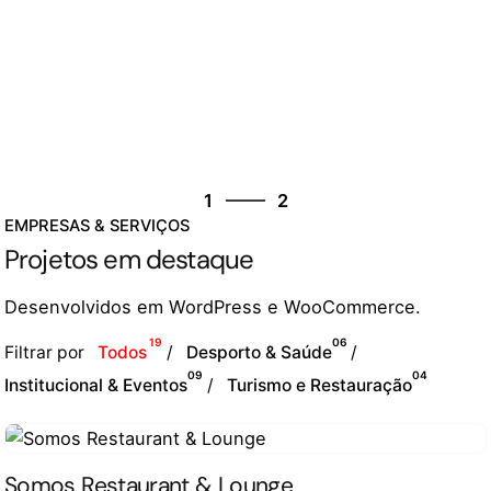
2
1
2
EMPRESAS & SERVIÇOS
2
Projetos em destaque
1
Desenvolvidos em
WordPress
e
WooCommerce
.
19
06
Filtrar por
Todos
Desporto & Saúde
09
04
Institucional & Eventos
Turismo e Restauração
Somos Restaurant & Lounge