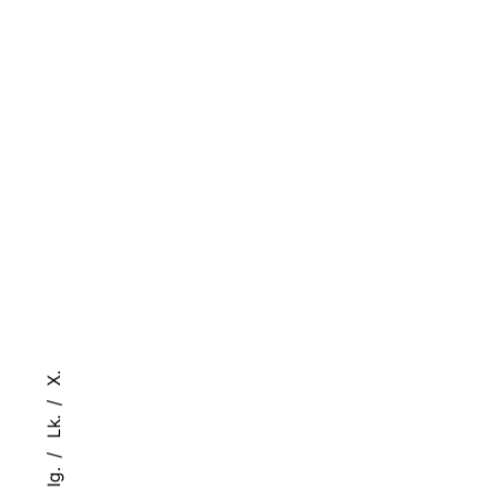
X.
Lk.
Ig.